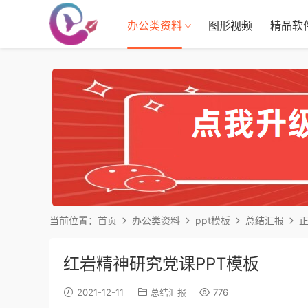
办公类资料
图形视频
精品软
当前位置：
首页
办公类资料
ppt模板
总结汇报
红岩精神研究党课PPT模板
2021-12-11
总结汇报
776