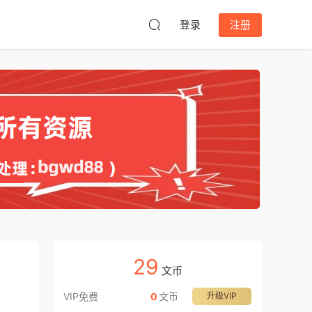
登录
注册
29
文币
VIP免费
0
文币
升级VIP