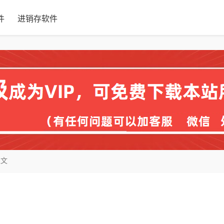
件
进销存软件
正文