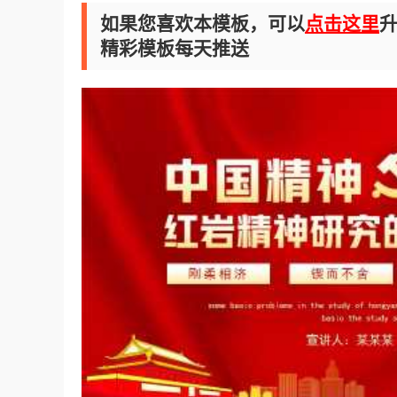
如果您喜欢本模板，可以
点击这里
升
精彩模板每天推送