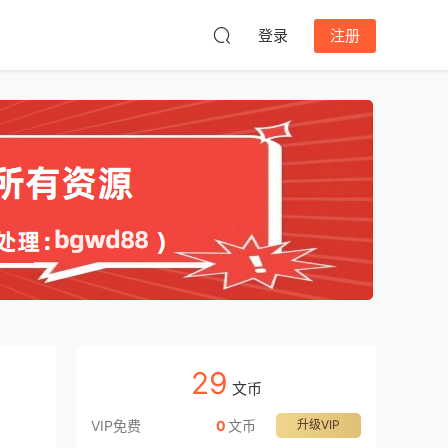
登录
注册
29
文币
VIP免费
0
文币
升级VIP