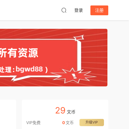
登录
注册
29
文币
VIP免费
0
文币
升级VIP