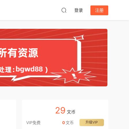
登录
注册
29
文币
VIP免费
0
文币
升级VIP