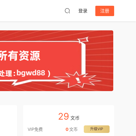
登录
注册
29
文币
VIP免费
0
文币
升级VIP