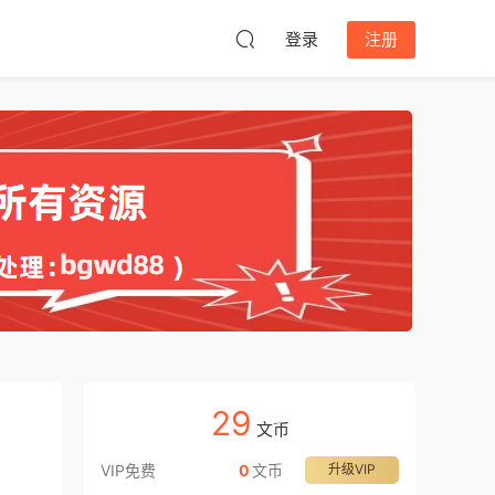
登录
注册
29
文币
VIP免费
0
文币
升级VIP