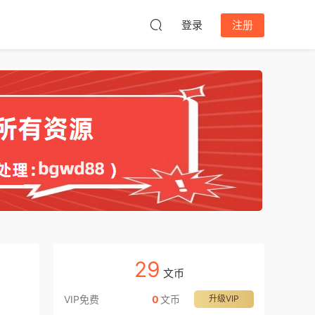
登录
注册
29
文币
VIP免费
0
文币
升级VIP