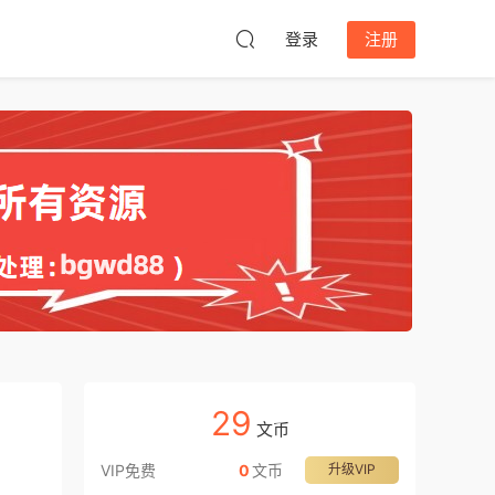
登录
注册
29
文币
VIP免费
0
文币
升级VIP