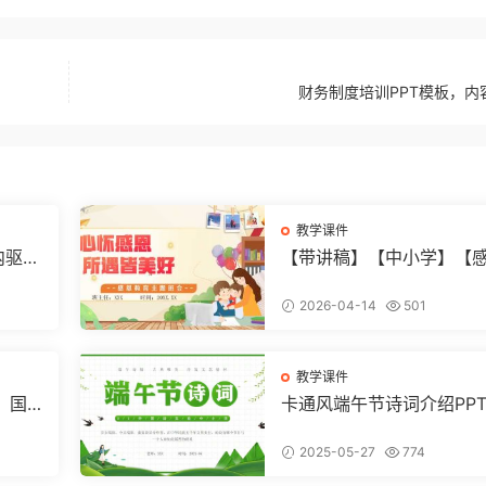
财务制度培训PPT模板，内
教学课件
内驱
【带讲稿】【中小学】【
题班
教育】主题班会《心怀感
2)
所遇皆美好》 (2)
2026-04-14
501
教学课件
页：国
卡通风端午节诗词介绍PP
板
插画精
文化
2025-05-27
774