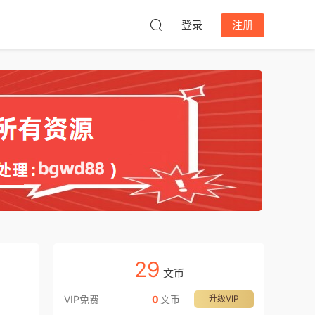
登录
注册
29
文币
VIP免费
0
文币
升级VIP