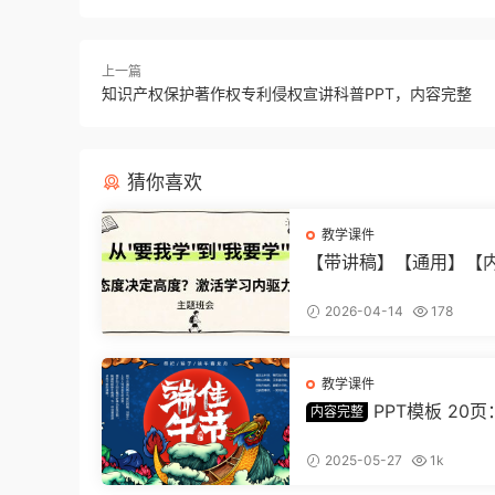
上一篇
知识产权保护著作权专利侵权宣讲科普PPT，内容完整
猜你喜欢
教学课件
【带讲稿】【通用】【
力】激活学习内驱力主
会：从要我学到我要学 (
2026-04-14
178
教学课件
PPT模板 20
内容完整
风端午主题，丰富内容
美，助您讲解中华传统
2025-05-27
1k
【1278】