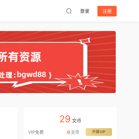
登录
注册
29
文币
VIP免费
0
文币
升级VIP