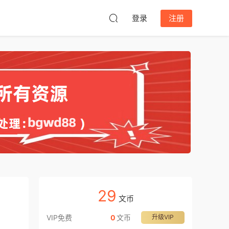
登录
注册
29
文币
VIP免费
0
文币
升级VIP