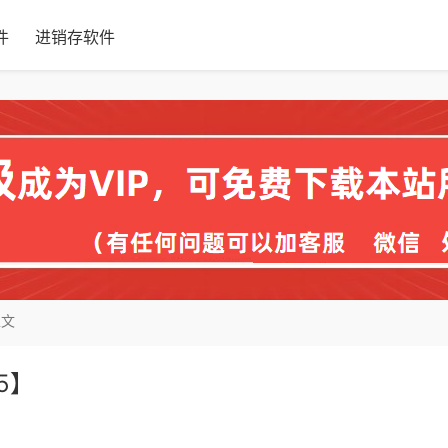
件
进销存软件
正文
5】