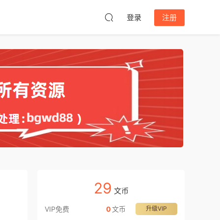
登录
注册
29
文币
VIP免费
0
文币
升级VIP