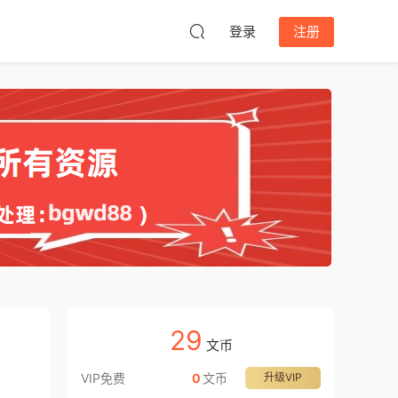
登录
注册
29
文币
VIP免费
0
文币
升级VIP