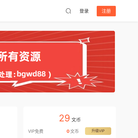
登录
注册
29
文币
VIP免费
0
文币
升级VIP