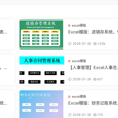
excel模板
算表，
Excel模版：进销存系统，
条运用
A弹窗录入，智能管理【11
8】
2026-01-26
1.03k
excel模板
统，自
【人事管理】Excel人事合
直接套
管理系统，全函数设计，
结构分析
2026-01-26
617
excel模板
系统，
Excel模版：财务记账系统
【10
VBA独立弹窗，全自动计
【11261】
2026-01-26
715