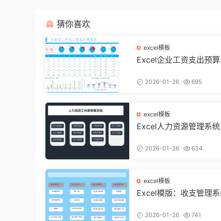
猜你喜欢
excel模板
Excel企业工资支出预
动态多图表显示，数据
不操心【10194】
2026-01-26
695
excel模板
Excel人力资源管理系
带函数统计，功能表格
用不加班
2026-01-26
634
excel模板
Excel模版：收支管理
智能汇总，利润计算分析
994】
2026-01-26
741