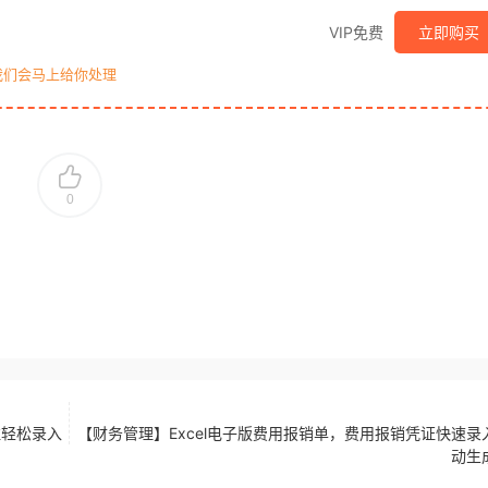
VIP免费
立即购买
我们会马上给你处理
0
注轻松录入
【财务管理】Excel电子版费用报销单，费用报销凭证快速录
动生