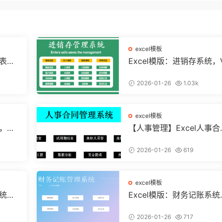
excel模板
算表，
Excel模版：进销存系统，
条运用
A弹窗录入，智能管理【11
8】
2026-01-26
1.03k
excel模板
统，自
【人事管理】Excel人事合
直接套
管理系统，全函数设计，
结构分析
2026-01-26
619
excel模板
系统，
Excel模版：财务记账系统
【10
VBA独立弹窗，全自动计
【11261】
2026-01-26
717