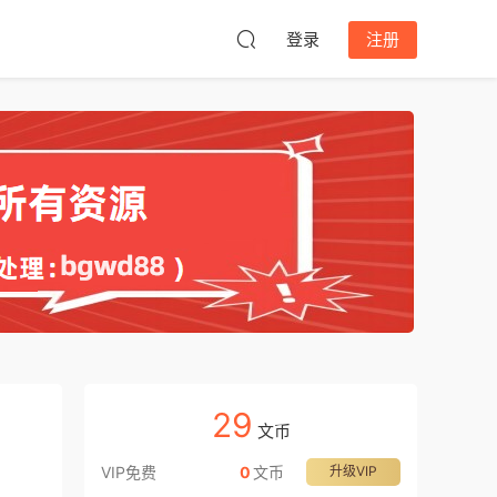
登录
注册
29
文币
VIP免费
0
文币
升级VIP