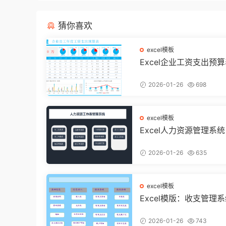
猜你喜欢
excel模板
Excel企业工资支出预
动态多图表显示，数据
不操心【10194】
2026-01-26
698
excel模板
Excel人力资源管理系
带函数统计，功能表格
用不加班
2026-01-26
635
excel模板
Excel模版：收支管理
智能汇总，利润计算分析
994】
2026-01-26
743