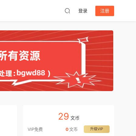
登录
注册
29
文币
VIP免费
0
文币
升级VIP