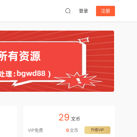
登录
注册
29
文币
VIP免费
0
文币
升级VIP