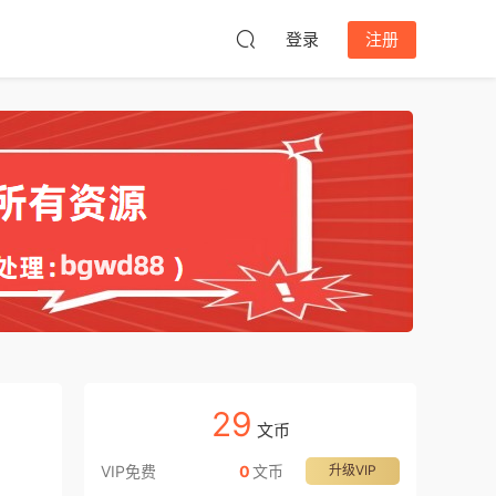
登录
注册
29
文币
VIP免费
0
文币
升级VIP