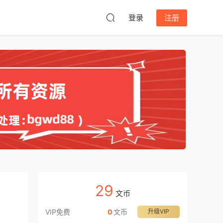
登录
注册
29
文币
VIP免费
0
文币
升级VIP