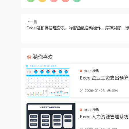
上一篇
Excel进销存管理套表，弹窗函数自动操作，库存对账一
猜你喜欢
excel模板
Excel企业工资支出预
动态多图表显示，数据
不操心【10194】
2026-01-26
694
excel模板
Excel人力资源管理系
带函数统计，功能表格
用不加班