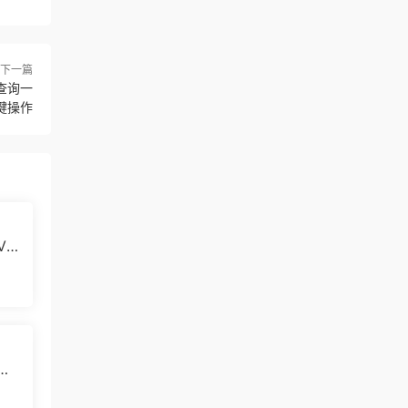
下一篇
查询一
键操作
VB
04
同
自动