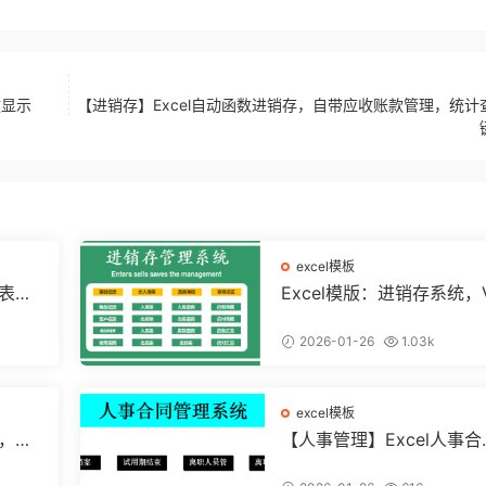
键显示
【进销存】Excel自动函数进销存，自带应收账款管理，统计
excel模板
算表，
Excel模版：进销存系统，
条运用
A弹窗录入，智能管理【11
8】
2026-01-26
1.03k
excel模板
统，自
【人事管理】Excel人事合
直接套
管理系统，全函数设计，
结构分析