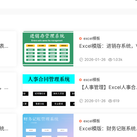
excel模板
算表，
Excel模版：进销存系统，
条运用
A弹窗录入，智能管理【11
8】
2026-01-26
1.03k
excel模板
统，自
【人事管理】Excel人事合
直接套
管理系统，全函数设计，
结构分析
2026-01-26
619
excel模板
系统，
Excel模版：财务记账系统
【10
VBA独立弹窗，全自动计