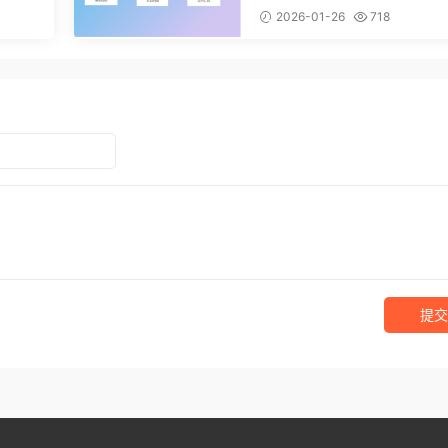
【11261】
2026-01-26
718
提交