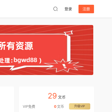
登录
注册
29
文币
VIP免费
0
文币
升级VIP