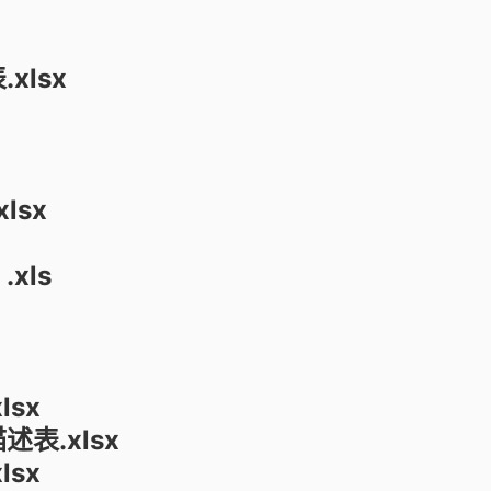
xlsx
lsx
xls
lsx
述表.xlsx
lsx