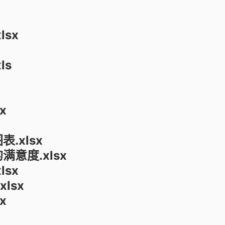
lsx
ls
x
.xlsx
满意度.xlsx
lsx
lsx
x