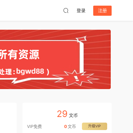
登录
注册
29
文币
VIP免费
0
文币
升级VIP