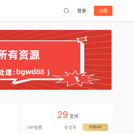
登录
注册
29
文币
VIP免费
0
文币
升级VIP