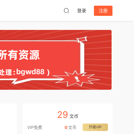
登录
注册
29
文币
VIP免费
0
文币
升级VIP