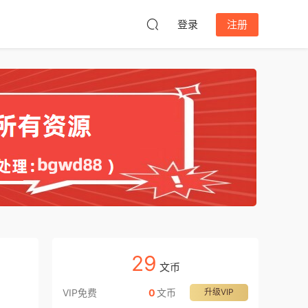
登录
注册
29
文币
VIP免费
0
文币
升级VIP