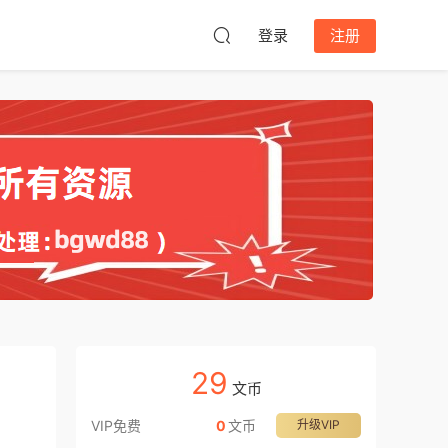
登录
注册
29
文币
VIP免费
0
文币
升级VIP