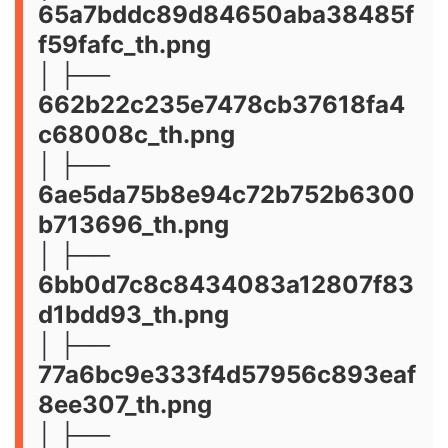
65a7bddc89d84650aba38485f
f59fafc_th.png
│ ├──
662b22c235e7478cb37618fa4
c68008c_th.png
│ ├──
6ae5da75b8e94c72b752b6300
b713696_th.png
│ ├──
6bb0d7c8c8434083a12807f83
d1bdd93_th.png
│ ├──
77a6bc9e333f4d57956c893eaf
8ee307_th.png
│ ├──