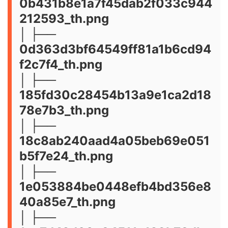
0b431b8e1a7f45dab2f033c944
212593_th.png
│ ├──
0d363d3bf64549ff81a1b6cd94
f2c7f4_th.png
│ ├──
185fd30c28454b13a9e1ca2d18
78e7b3_th.png
│ ├──
18c8ab240aad4a05beb69e051
b5f7e24_th.png
│ ├──
1e053884be0448efb4bd356e8
40a85e7_th.png
│ ├──