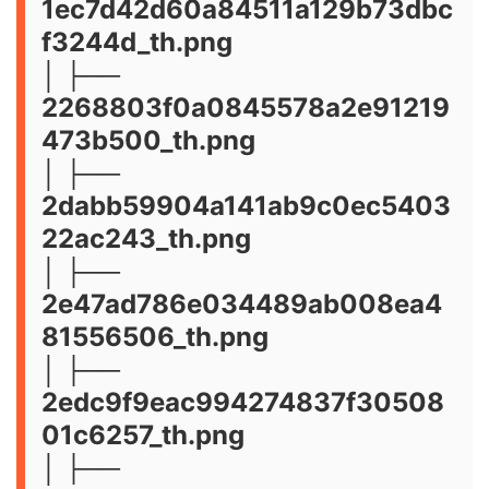
1ec7d42d60a84511a129b73dbc
f3244d_th.png
│ ├──
2268803f0a0845578a2e91219
473b500_th.png
│ ├──
2dabb59904a141ab9c0ec5403
22ac243_th.png
│ ├──
2e47ad786e034489ab008ea4
81556506_th.png
│ ├──
2edc9f9eac994274837f30508
01c6257_th.png
│ ├──