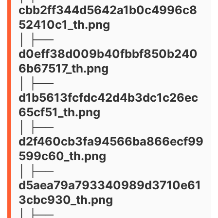
cbb2ff344d5642a1b0c4996c8
52410c1_th.png
│ ├──
d0eff38d009b40fbbf850b240
6b67517_th.png
│ ├──
d1b5613fcfdc42d4b3dc1c26ec
65cf51_th.png
│ ├──
d2f460cb3fa94566ba866ecf99
599c60_th.png
│ ├──
d5aea79a793340989d3710e61
3cbc930_th.png
│ ├──