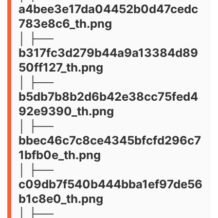
a4bee3e17da04452b0d47cedc
783e8c6_th.png
│ ├──
b317fc3d279b44a9a13384d89
50ff127_th.png
│ ├──
b5db7b8b2d6b42e38cc75fed4
92e9390_th.png
│ ├──
bbec46c7c8ce4345bfcfd296c7
1bfb0e_th.png
│ ├──
c09db7f540b444bba1ef97de56
b1c8e0_th.png
│ ├──