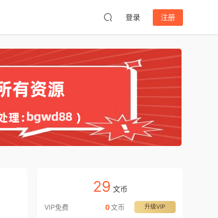
登录
注册
29
文币
VIP免费
0
文币
升级VIP